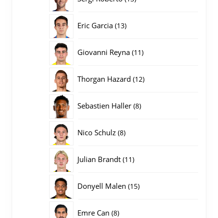
producten
13
Eric Garcia
13
producten
11
Giovanni Reyna
11
producten
12
Thorgan Hazard
12
producten
8
Sebastien Haller
8
producten
8
Nico Schulz
8
producten
11
Julian Brandt
11
producten
15
Donyell Malen
15
producten
8
Emre Can
8