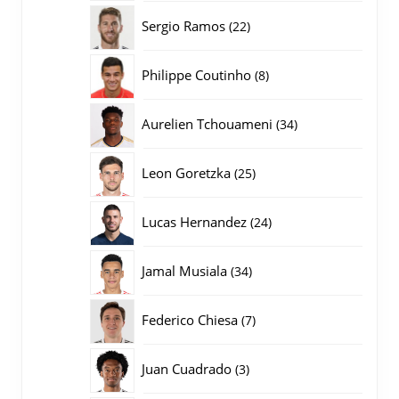
producten
22
Sergio Ramos
22
producten
8
Philippe Coutinho
8
producten
34
Aurelien Tchouameni
34
producten
25
Leon Goretzka
25
producten
24
Lucas Hernandez
24
producten
34
Jamal Musiala
34
producten
7
Federico Chiesa
7
producten
3
Juan Cuadrado
3