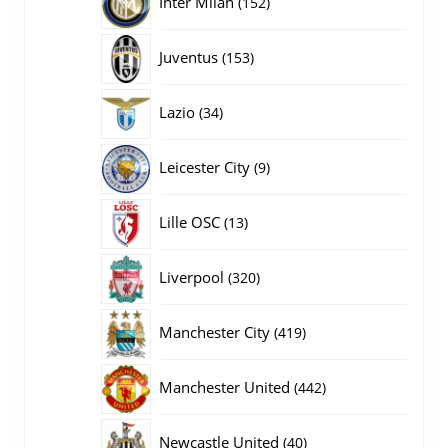
Inter Milan
152
producten
153
Juventus
153
producten
34
Lazio
34
producten
9
Leicester City
9
producten
13
Lille OSC
13
producten
320
Liverpool
320
producten
419
Manchester City
419
producten
442
Manchester United
442
producten
40
Newcastle United
40