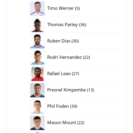
producten
5
Timo Werner
5
producten
36
Thomas Partey
36
producten
30
Ruben Dias
30
producten
22
Rodri Hernandez
22
producten
27
Rafael Leao
27
producten
13
Presnel Kimpembe
13
producten
39
Phil Foden
39
producten
22
Mason Mount
22