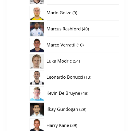
producten
9
Mario Gotze
9
producten
40
Marcus Rashford
40
producten
10
Marco Verratti
10
producten
54
Luka Modric
54
producten
13
Leonardo Bonucci
13
producten
48
Kevin De Bruyne
48
producten
29
Ilkay Gundogan
29
producten
39
Harry Kane
39