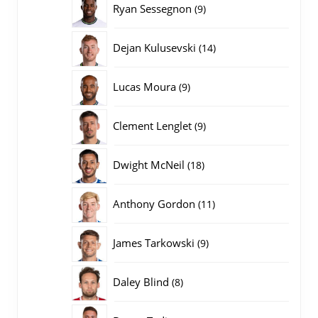
9
Ryan Sessegnon
9
producten
14
Dejan Kulusevski
14
producten
9
Lucas Moura
9
producten
9
Clement Lenglet
9
producten
18
Dwight McNeil
18
producten
11
Anthony Gordon
11
producten
9
James Tarkowski
9
producten
8
Daley Blind
8
producten