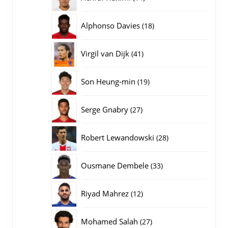
producten
18
Alphonso Davies
18
producten
41
Virgil van Dijk
41
producten
19
Son Heung-min
19
producten
27
Serge Gnabry
27
producten
28
Robert Lewandowski
28
producten
33
Ousmane Dembele
33
producten
12
Riyad Mahrez
12
producten
27
Mohamed Salah
27