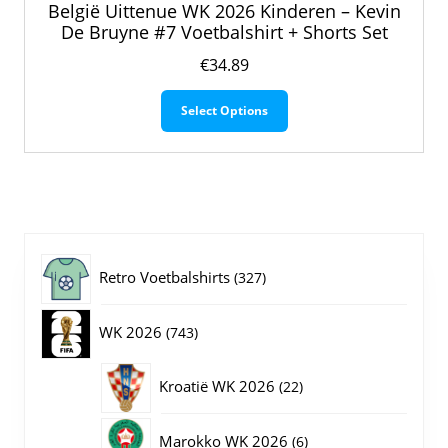
België Uittenue WK 2026 Kinderen – Kevin
De Bruyne #7 Voetbalshirt + Shorts Set
€
34.89
Dit
Select Options
product
heeft
meerdere
variaties.
Deze
optie
kan
gekozen
327
Retro Voetbalshirts
327
worden
op
producten
743
WK 2026
743
de
productpagina
producten
22
Kroatië WK 2026
22
producten
6
Marokko WK 2026
6