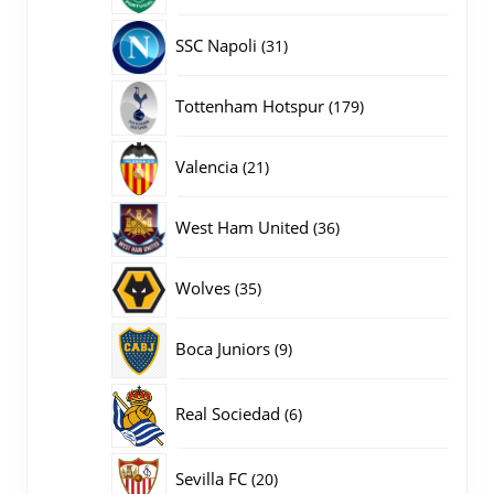
producten
31
SSC Napoli
31
producten
179
Tottenham Hotspur
179
producten
21
Valencia
21
producten
36
West Ham United
36
producten
35
Wolves
35
producten
9
Boca Juniors
9
producten
6
Real Sociedad
6
producten
20
Sevilla FC
20