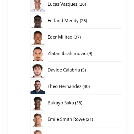
20
Lucas Vazquez
20
producten
26
Ferland Mendy
26
producten
37
Eder Militao
37
producten
9
Zlatan Ibrahimovic
9
producten
5
Davide Calabria
5
producten
30
Theo Hernandez
30
producten
38
Bukayo Saka
38
producten
21
Emile Smith Rowe
21
producten