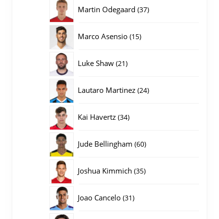
producten
37
Martin Odegaard
37
producten
15
Marco Asensio
15
producten
21
Luke Shaw
21
producten
24
Lautaro Martinez
24
producten
34
Kai Havertz
34
producten
60
Jude Bellingham
60
producten
35
Joshua Kimmich
35
producten
31
Joao Cancelo
31
producten