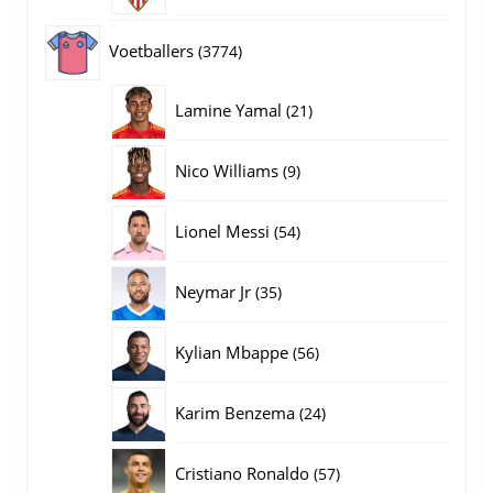
producten
3774
Voetballers
3774
producten
21
Lamine Yamal
21
producten
9
Nico Williams
9
producten
54
Lionel Messi
54
producten
35
Neymar Jr
35
producten
56
Kylian Mbappe
56
producten
24
Karim Benzema
24
producten
57
Cristiano Ronaldo
57