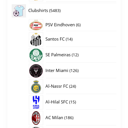
producten
5483
Clubshirts
5483
producten
PSV Eindhoven
6
6
producten
14
Santos FC
14
producten
12
SE Palmeiras
12
producten
126
Inter Miami
126
producten
24
Al-Nassr FC
24
producten
15
Al-Hilal SFC
15
producten
186
AC Milan
186