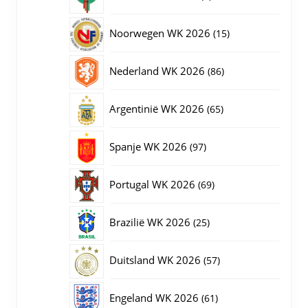
producten
15
Noorwegen WK 2026
15
producten
86
Nederland WK 2026
86
producten
65
Argentinië WK 2026
65
producten
97
Spanje WK 2026
97
producten
69
Portugal WK 2026
69
producten
25
Brazilië WK 2026
25
producten
57
Duitsland WK 2026
57
producten
61
Engeland WK 2026
61