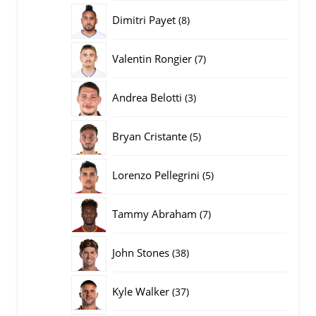
producten
8
Dimitri Payet
8
producten
7
Valentin Rongier
7
producten
3
Andrea Belotti
3
producten
5
Bryan Cristante
5
producten
5
Lorenzo Pellegrini
5
producten
7
Tammy Abraham
7
producten
38
John Stones
38
producten
37
Kyle Walker
37