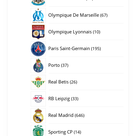
producten
67
Olympique De Marseille
67
producten
10
Olympique Lyonnais
10
producten
195
Paris Saint-Germain
195
producten
37
Porto
37
producten
26
Real Betis
26
producten
33
RB Leipzig
33
producten
646
Real Madrid
646
producten
14
Sporting CP
14