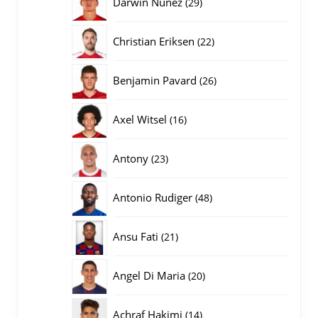
29
Darwin Nunez
29
producten
22
Christian Eriksen
22
producten
26
Benjamin Pavard
26
producten
16
Axel Witsel
16
producten
23
Antony
23
producten
48
Antonio Rudiger
48
producten
21
Ansu Fati
21
producten
20
Angel Di Maria
20
producten
14
Achraf Hakimi
14