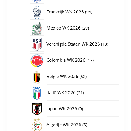
producten
94
Frankrijk WK 2026
94
producten
29
Mexico WK 2026
29
producten
13
Verenigde Staten WK 2026
13
producten
17
Colombia WK 2026
17
producten
52
België WK 2026
52
producten
21
Italië WK 2026
21
producten
9
Japan WK 2026
9
producten
5
Algerije WK 2026
5