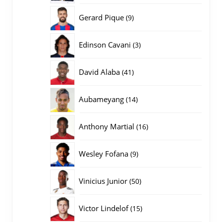
producten
9
Gerard Pique
9
producten
3
Edinson Cavani
3
producten
41
David Alaba
41
producten
14
Aubameyang
14
producten
16
Anthony Martial
16
producten
9
Wesley Fofana
9
producten
50
Vinicius Junior
50
producten
15
Victor Lindelof
15