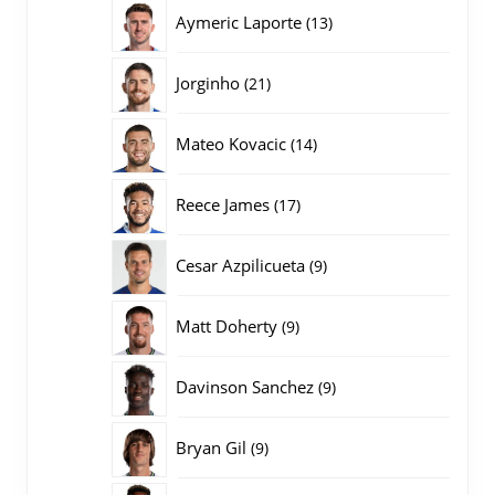
producten
13
Aymeric Laporte
13
producten
21
Jorginho
21
producten
14
Mateo Kovacic
14
producten
17
Reece James
17
producten
9
Cesar Azpilicueta
9
producten
9
Matt Doherty
9
producten
9
Davinson Sanchez
9
producten
9
Bryan Gil
9
producten