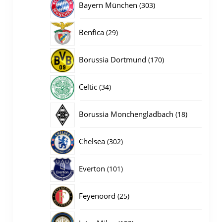
303
Bayern München
303
producten
29
Benfica
29
producten
170
Borussia Dortmund
170
producten
34
Celtic
34
producten
18
Borussia Monchengladbach
18
producten
302
Chelsea
302
producten
101
Everton
101
producten
25
Feyenoord
25
producten
152