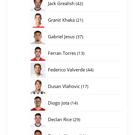
42
Jack Grealish
42
producten
21
Granit Xhaka
21
producten
37
Gabriel Jesus
37
producten
13
Ferran Torres
13
producten
44
Federico Valverde
44
producten
17
Dusan Vlahovic
17
producten
14
Diogo Jota
14
producten
29
Declan Rice
29
producten