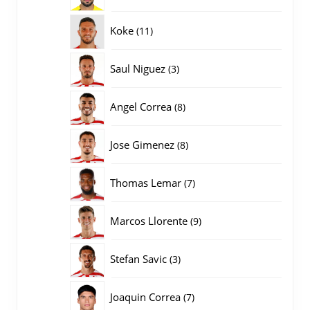
producten
11
Koke
11
producten
3
Saul Niguez
3
producten
8
Angel Correa
8
producten
8
Jose Gimenez
8
producten
7
Thomas Lemar
7
producten
9
Marcos Llorente
9
producten
3
Stefan Savic
3
producten
7
Joaquin Correa
7