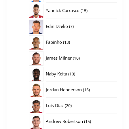
producten
15
Yannick Carrasco
15
producten
7
Edin Dzeko
7
producten
13
Fabinho
13
producten
10
James Milner
10
producten
10
Naby Keita
10
producten
16
Jordan Henderson
16
producten
20
Luis Diaz
20
producten
15
Andrew Robertson
15