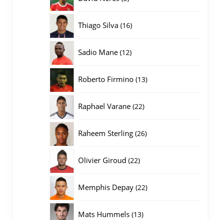
producten
16
Thiago Silva
16
producten
12
Sadio Mane
12
producten
13
Roberto Firmino
13
producten
22
Raphael Varane
22
producten
26
Raheem Sterling
26
producten
22
Olivier Giroud
22
producten
22
Memphis Depay
22
producten
13
Mats Hummels
13