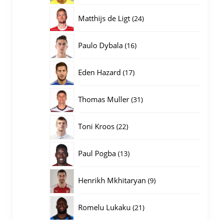
producten
24
Matthijs de Ligt
24
producten
16
Paulo Dybala
16
producten
17
Eden Hazard
17
producten
31
Thomas Muller
31
producten
22
Toni Kroos
22
producten
13
Paul Pogba
13
producten
9
Henrikh Mkhitaryan
9
producten
21
Romelu Lukaku
21