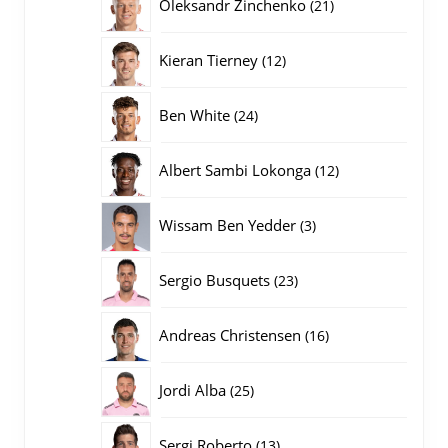
21
Oleksandr Zinchenko
21
producten
12
Kieran Tierney
12
producten
24
Ben White
24
producten
12
Albert Sambi Lokonga
12
producten
3
Wissam Ben Yedder
3
producten
23
Sergio Busquets
23
producten
16
Andreas Christensen
16
producten
25
Jordi Alba
25
producten
13
Sergi Roberto
13