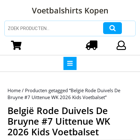
Ga
Voetbalshirts Kopen
naar
de
inhoud
Zoeken naar:
Ga
naar
Winkelwagen
Login
de
inhoud
Open
knop
Home
/ Producten getagged “België Rode Duivels De
Bruyne #7 Uittenue WK 2026 Kids Voetbalset”
België Rode Duivels De
Bruyne #7 Uittenue WK
2026 Kids Voetbalset