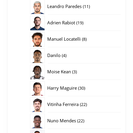
producten
11
Leandro Paredes
11
producten
19
Adrien Rabiot
19
producten
8
Manuel Locatelli
8
producten
4
Danilo
4
producten
3
Moise Kean
3
producten
30
Harry Maguire
30
producten
22
Vitinha Ferreira
22
producten
22
Nuno Mendes
22
producten