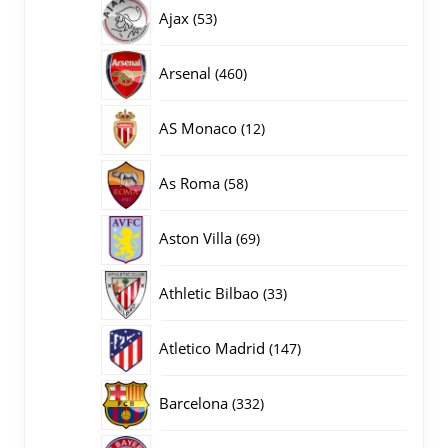
producten
53
Ajax
53
producten
460
Arsenal
460
producten
12
AS Monaco
12
producten
58
As Roma
58
producten
69
Aston Villa
69
producten
33
Athletic Bilbao
33
producten
147
Atletico Madrid
147
producten
332
Barcelona
332
producten