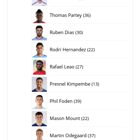
producten
36
Thomas Partey
36
producten
30
Ruben Dias
30
producten
22
Rodri Hernandez
22
producten
27
Rafael Leao
27
producten
13
Presnel Kimpembe
13
producten
39
Phil Foden
39
producten
22
Mason Mount
22
producten
37
Martin Odegaard
37