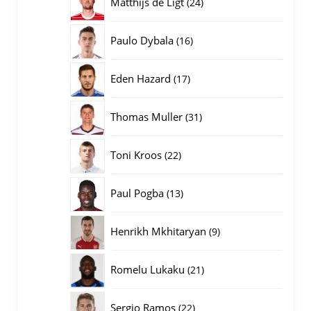
24
Matthijs de Ligt
24
producten
16
Paulo Dybala
16
producten
17
Eden Hazard
17
producten
31
Thomas Muller
31
producten
22
Toni Kroos
22
producten
13
Paul Pogba
13
producten
9
Henrikh Mkhitaryan
9
producten
21
Romelu Lukaku
21
producten
22
Sergio Ramos
22