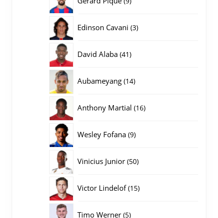
Gerard Pique
9
producten
3
Edinson Cavani
3
producten
41
David Alaba
41
producten
14
Aubameyang
14
producten
16
Anthony Martial
16
producten
9
Wesley Fofana
9
producten
50
Vinicius Junior
50
producten
15
Victor Lindelof
15
producten
5
Timo Werner
5