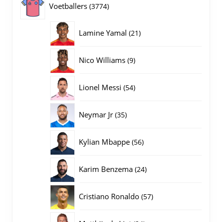
3774
Voetballers
3774
producten
21
Lamine Yamal
21
producten
9
Nico Williams
9
producten
54
Lionel Messi
54
producten
35
Neymar Jr
35
producten
56
Kylian Mbappe
56
producten
24
Karim Benzema
24
producten
57
Cristiano Ronaldo
57
producten