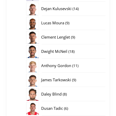
producten
14
Dejan Kulusevski
14
producten
9
Lucas Moura
9
producten
9
Clement Lenglet
9
producten
18
Dwight McNeil
18
producten
11
Anthony Gordon
11
producten
9
James Tarkowski
9
producten
8
Daley Blind
8
producten
6
Dusan Tadic
6