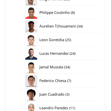
producten
8
Philippe Coutinho
8
producten
34
Aurelien Tchouameni
34
producten
25
Leon Goretzka
25
producten
24
Lucas Hernandez
24
producten
34
Jamal Musiala
34
producten
7
Federico Chiesa
7
producten
3
Juan Cuadrado
3
producten
11
Leandro Paredes
11