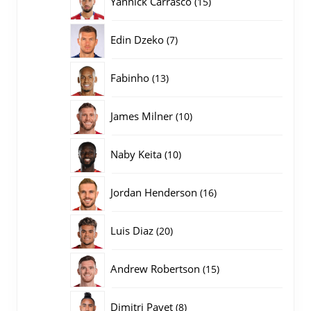
Yannick Carrasco
15
producten
7
Edin Dzeko
7
producten
13
Fabinho
13
producten
10
James Milner
10
producten
10
Naby Keita
10
producten
16
Jordan Henderson
16
producten
20
Luis Diaz
20
producten
15
Andrew Robertson
15
producten
8
Dimitri Payet
8