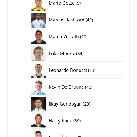
9
Mario Gotze
9
producten
40
Marcus Rashford
40
producten
10
Marco Verratti
10
producten
54
Luka Modric
54
producten
13
Leonardo Bonucci
13
producten
48
Kevin De Bruyne
48
producten
29
Ilkay Gundogan
29
producten
39
Harry Kane
39
producten
9