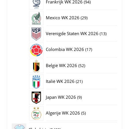
94
Frankrijk WK 2026
94
producten
29
Mexico WK 2026
29
producten
13
Verenigde Staten WK 2026
13
producten
17
Colombia WK 2026
17
producten
52
België WK 2026
52
producten
21
Italië WK 2026
21
producten
9
Japan WK 2026
9
producten
5
Algerije WK 2026
5
producten