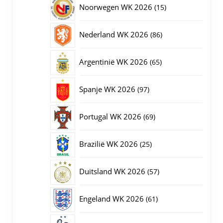
15
Noorwegen WK 2026
15
producten
86
Nederland WK 2026
86
producten
65
Argentinië WK 2026
65
producten
97
Spanje WK 2026
97
producten
69
Portugal WK 2026
69
producten
25
Brazilië WK 2026
25
producten
57
Duitsland WK 2026
57
producten
61
Engeland WK 2026
61
producten