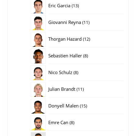
producten
13
Eric Garcia
13
producten
11
Giovanni Reyna
11
producten
12
Thorgan Hazard
12
producten
8
Sebastien Haller
8
producten
8
Nico Schulz
8
producten
11
Julian Brandt
11
producten
15
Donyell Malen
15
producten
8
Emre Can
8
producten