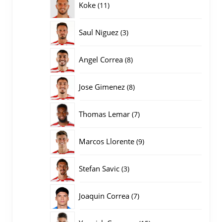
11
Koke
11
producten
3
Saul Niguez
3
producten
8
Angel Correa
8
producten
8
Jose Gimenez
8
producten
7
Thomas Lemar
7
producten
9
Marcos Llorente
9
producten
3
Stefan Savic
3
producten
7
Joaquin Correa
7
producten
15