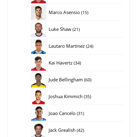
producten
15
Marco Asensio
15
producten
21
Luke Shaw
21
producten
24
Lautaro Martinez
24
producten
34
Kai Havertz
34
producten
60
Jude Bellingham
60
producten
35
Joshua Kimmich
35
producten
31
Joao Cancelo
31
producten
42
Jack Grealish
42