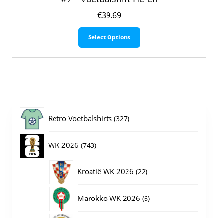
€
39.69
Dit
Select Options
product
heeft
meerdere
variaties.
Deze
optie
kan
gekozen
327
Retro Voetbalshirts
327
worden
op
producten
743
WK 2026
743
de
productpagina
producten
22
Kroatië WK 2026
22
producten
6
Marokko WK 2026
6
producten