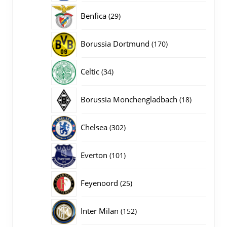
producten
29
Benfica
29
producten
170
Borussia Dortmund
170
producten
34
Celtic
34
producten
18
Borussia Monchengladbach
18
producten
302
Chelsea
302
producten
101
Everton
101
producten
25
Feyenoord
25
producten
152
Inter Milan
152