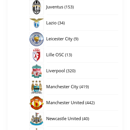
producten
153
Juventus
153
producten
34
Lazio
34
producten
9
Leicester City
9
producten
13
Lille OSC
13
producten
320
Liverpool
320
producten
419
Manchester City
419
producten
442
Manchester United
442
producten
40
Newcastle United
40