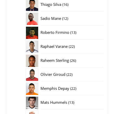
producten
16
Thiago Silva
16
producten
12
Sadio Mane
12
producten
13
Roberto Firmino
13
producten
22
Raphael Varane
22
producten
26
Raheem Sterling
26
producten
22
Olivier Giroud
22
producten
22
Memphis Depay
22
producten
13
Mats Hummels
13
producten