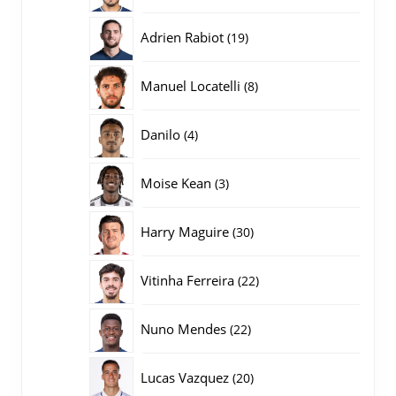
producten
19
Adrien Rabiot
19
producten
8
Manuel Locatelli
8
producten
4
Danilo
4
producten
3
Moise Kean
3
producten
30
Harry Maguire
30
producten
22
Vitinha Ferreira
22
producten
22
Nuno Mendes
22
producten
20
Lucas Vazquez
20