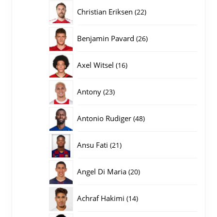
producten
22
Christian Eriksen
22
producten
26
Benjamin Pavard
26
producten
16
Axel Witsel
16
producten
23
Antony
23
producten
48
Antonio Rudiger
48
producten
21
Ansu Fati
21
producten
20
Angel Di Maria
20
producten
14
Achraf Hakimi
14