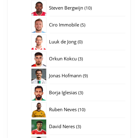
producten
10
Steven Bergwijn
10
producten
5
Ciro Immobile
5
producten
0
Luuk de Jong
0
producten
3
Orkun Kokcu
3
producten
9
Jonas Hofmann
9
producten
3
Borja Iglesias
3
producten
10
Ruben Neves
10
producten
3
David Neres
3