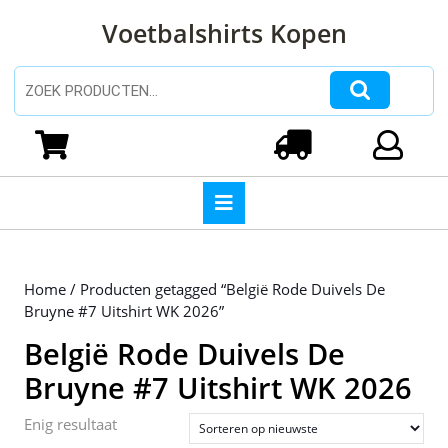
Ga
Voetbalshirts Kopen
naar
de
inhoud
Zoeken naar:
Ga
naar
Winkelwagen
Login
de
inhoud
Open
knop
Home
/ Producten getagged “België Rode Duivels De
Bruyne #7 Uitshirt WK 2026”
België Rode Duivels De
Bruyne #7 Uitshirt WK 2026
Enig resultaat