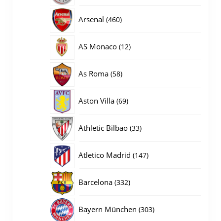
producten
460
Arsenal
460
producten
12
AS Monaco
12
producten
58
As Roma
58
producten
69
Aston Villa
69
producten
33
Athletic Bilbao
33
producten
147
Atletico Madrid
147
producten
332
Barcelona
332
producten
303
Bayern München
303