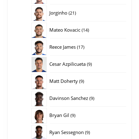
producten
21
Jorginho
21
producten
14
Mateo Kovacic
14
producten
17
Reece James
17
producten
9
Cesar Azpilicueta
9
producten
9
Matt Doherty
9
producten
9
Davinson Sanchez
9
producten
9
Bryan Gil
9
producten
9
Ryan Sessegnon
9