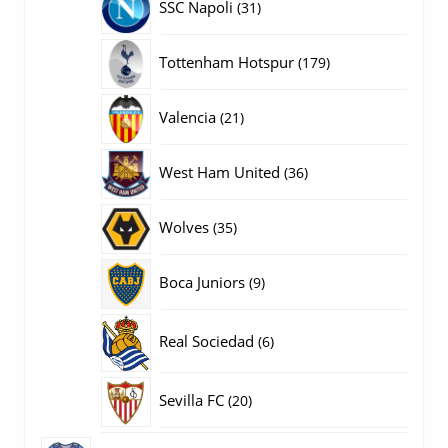
31
SSC Napoli
31
producten
179
Tottenham Hotspur
179
producten
21
Valencia
21
producten
36
West Ham United
36
producten
35
Wolves
35
producten
9
Boca Juniors
9
producten
6
Real Sociedad
6
producten
20
Sevilla FC
20
producten