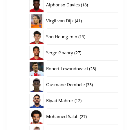
producten
18
Alphonso Davies
18
producten
41
Virgil van Dijk
41
producten
19
Son Heung-min
19
producten
27
Serge Gnabry
27
producten
28
Robert Lewandowski
28
producten
33
Ousmane Dembele
33
producten
12
Riyad Mahrez
12
producten
27
Mohamed Salah
27
producten