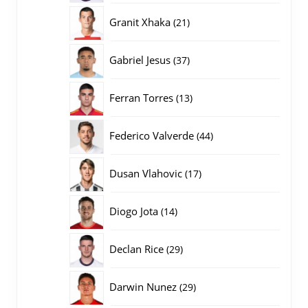
producten
21
Granit Xhaka
21
producten
37
Gabriel Jesus
37
producten
13
Ferran Torres
13
producten
44
Federico Valverde
44
producten
17
Dusan Vlahovic
17
producten
14
Diogo Jota
14
producten
29
Declan Rice
29
producten
29
Darwin Nunez
29