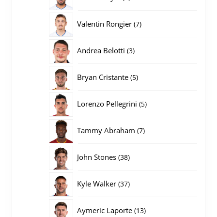
producten
7
Valentin Rongier
7
producten
3
Andrea Belotti
3
producten
5
Bryan Cristante
5
producten
5
Lorenzo Pellegrini
5
producten
7
Tammy Abraham
7
producten
38
John Stones
38
producten
37
Kyle Walker
37
producten
13
Aymeric Laporte
13