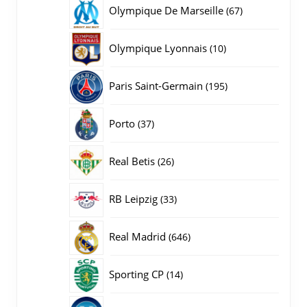
producten
67
Olympique De Marseille
67
producten
10
Olympique Lyonnais
10
producten
195
Paris Saint-Germain
195
producten
37
Porto
37
producten
26
Real Betis
26
producten
33
RB Leipzig
33
producten
646
Real Madrid
646
producten
14
Sporting CP
14
producten