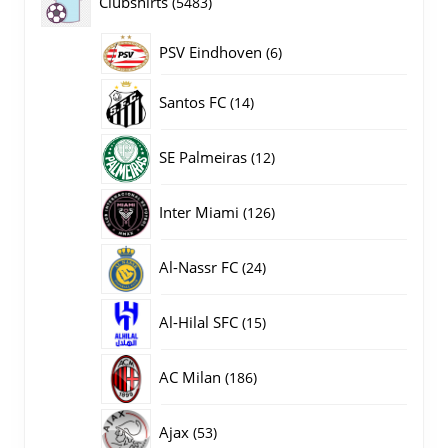
5483
Clubshirts
5483
producten
PSV Eindhoven
6
6
producten
14
Santos FC
14
producten
12
SE Palmeiras
12
producten
126
Inter Miami
126
producten
24
Al-Nassr FC
24
producten
15
Al-Hilal SFC
15
producten
186
AC Milan
186
producten
53
Ajax
53