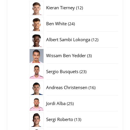
producten
12
Kieran Tierney
12
producten
24
Ben White
24
producten
12
Albert Sambi Lokonga
12
producten
3
Wissam Ben Yedder
3
producten
23
Sergio Busquets
23
producten
16
Andreas Christensen
16
producten
25
Jordi Alba
25
producten
13
Sergi Roberto
13