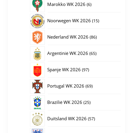
6
Marokko WK 2026
6
producten
15
Noorwegen WK 2026
15
producten
86
Nederland WK 2026
86
producten
65
Argentinië WK 2026
65
producten
97
Spanje WK 2026
97
producten
69
Portugal WK 2026
69
producten
25
Brazilië WK 2026
25
producten
57
Duitsland WK 2026
57
producten