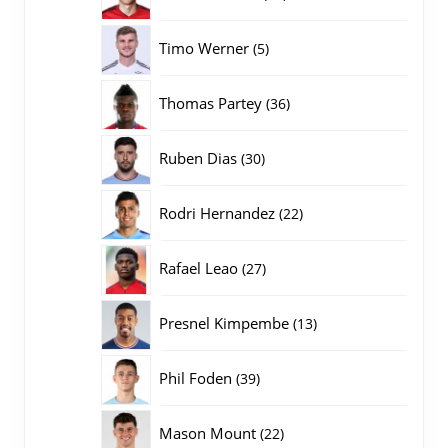
producten
5
Timo Werner
5
producten
36
Thomas Partey
36
producten
30
Ruben Dias
30
producten
22
Rodri Hernandez
22
producten
27
Rafael Leao
27
producten
13
Presnel Kimpembe
13
producten
39
Phil Foden
39
producten
22
Mason Mount
22