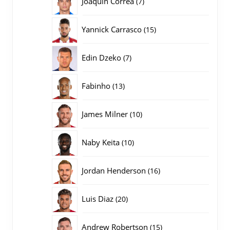
Joaquin Correa
7
producten
15
Yannick Carrasco
15
producten
7
Edin Dzeko
7
producten
13
Fabinho
13
producten
10
James Milner
10
producten
10
Naby Keita
10
producten
16
Jordan Henderson
16
producten
20
Luis Diaz
20
producten
15
Andrew Robertson
15