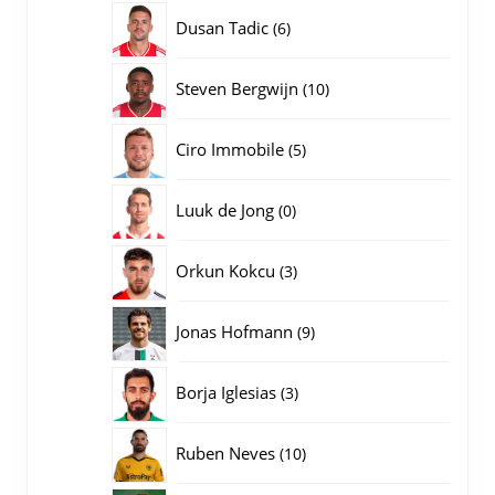
producten
6
Dusan Tadic
6
producten
10
Steven Bergwijn
10
producten
5
Ciro Immobile
5
producten
0
Luuk de Jong
0
producten
3
Orkun Kokcu
3
producten
9
Jonas Hofmann
9
producten
3
Borja Iglesias
3
producten
10
Ruben Neves
10