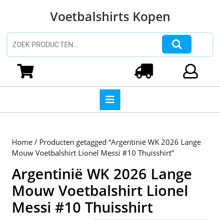
Ga
Voetbalshirts Kopen
naar
de
inhoud
Zoeken naar:
Ga
naar
Winkelwagen
Login
de
inhoud
Open
knop
Home
/ Producten getagged “Argentinië WK 2026 Lange
Mouw Voetbalshirt Lionel Messi #10 Thuisshirt”
Argentinië WK 2026 Lange
Mouw Voetbalshirt Lionel
Messi #10 Thuisshirt