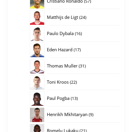
57
Cristiano Ronaldo
57
producten
24
Matthijs de Ligt
24
producten
16
Paulo Dybala
16
producten
17
Eden Hazard
17
producten
31
Thomas Muller
31
producten
22
Toni Kroos
22
producten
13
Paul Pogba
13
producten
9
Henrikh Mkhitaryan
9
producten
21
Romelu Lukaku
21