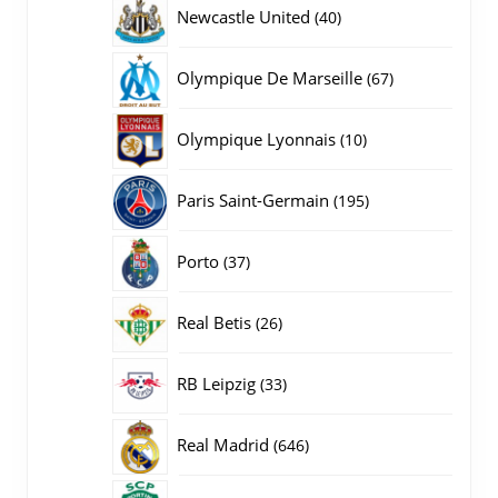
producten
40
Newcastle United
40
producten
67
Olympique De Marseille
67
producten
10
Olympique Lyonnais
10
producten
195
Paris Saint-Germain
195
producten
37
Porto
37
producten
26
Real Betis
26
producten
33
RB Leipzig
33
producten
646
Real Madrid
646
producten