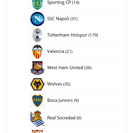
14
Sporting CP
14
producten
31
SSC Napoli
31
producten
179
Tottenham Hotspur
179
producten
21
Valencia
21
producten
36
West Ham United
36
producten
35
Wolves
35
producten
9
Boca Juniors
9
producten
6
Real Sociedad
6
producten