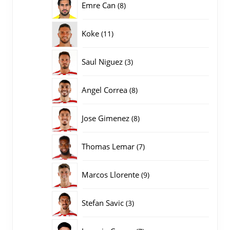
8
Emre Can
8
producten
11
Koke
11
producten
3
Saul Niguez
3
producten
8
Angel Correa
8
producten
8
Jose Gimenez
8
producten
7
Thomas Lemar
7
producten
9
Marcos Llorente
9
producten
3
Stefan Savic
3
producten
7