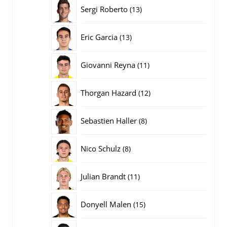
producten
13
Sergi Roberto
13
producten
13
Eric Garcia
13
producten
11
Giovanni Reyna
11
producten
12
Thorgan Hazard
12
producten
8
Sebastien Haller
8
producten
8
Nico Schulz
8
producten
11
Julian Brandt
11
producten
15
Donyell Malen
15
producten