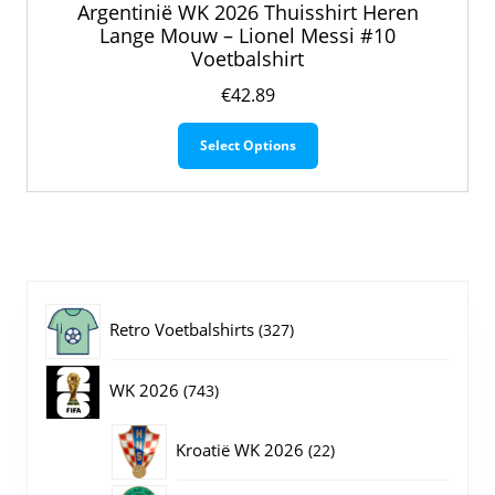
Argentinië WK 2026 Thuisshirt Heren
Lange Mouw – Lionel Messi #10
Voetbalshirt
€
42.89
Dit
Select Options
product
heeft
meerdere
variaties.
Deze
optie
kan
gekozen
327
Retro Voetbalshirts
327
worden
op
producten
743
WK 2026
743
de
productpagina
producten
22
Kroatië WK 2026
22
producten