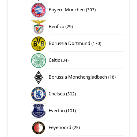
producten
303
Bayern München
303
producten
29
Benfica
29
producten
170
Borussia Dortmund
170
producten
34
Celtic
34
producten
18
Borussia Monchengladbach
18
producten
302
Chelsea
302
producten
101
Everton
101
producten
25
Feyenoord
25