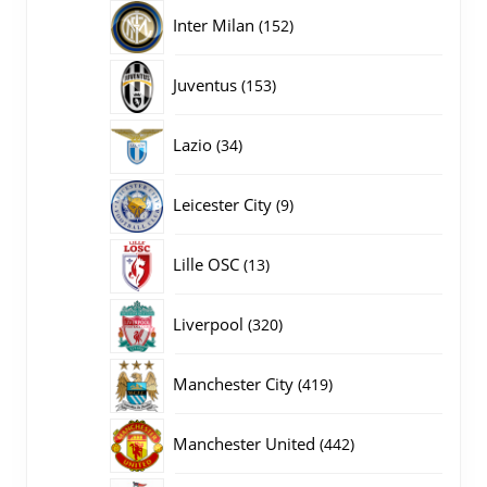
producten
152
Inter Milan
152
producten
153
Juventus
153
producten
34
Lazio
34
producten
9
Leicester City
9
producten
13
Lille OSC
13
producten
320
Liverpool
320
producten
419
Manchester City
419
producten
442
Manchester United
442