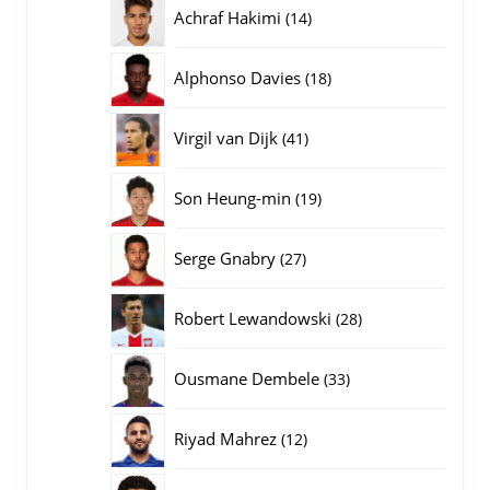
producten
14
Achraf Hakimi
14
producten
18
Alphonso Davies
18
producten
41
Virgil van Dijk
41
producten
19
Son Heung-min
19
producten
27
Serge Gnabry
27
producten
28
Robert Lewandowski
28
producten
33
Ousmane Dembele
33
producten
12
Riyad Mahrez
12
producten