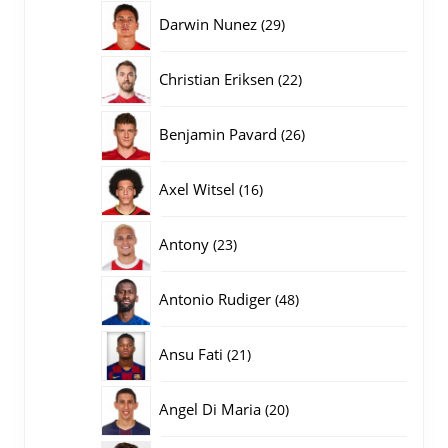
producten
29
Darwin Nunez
29
producten
22
Christian Eriksen
22
producten
26
Benjamin Pavard
26
producten
16
Axel Witsel
16
producten
23
Antony
23
producten
48
Antonio Rudiger
48
producten
21
Ansu Fati
21
producten
20
Angel Di Maria
20