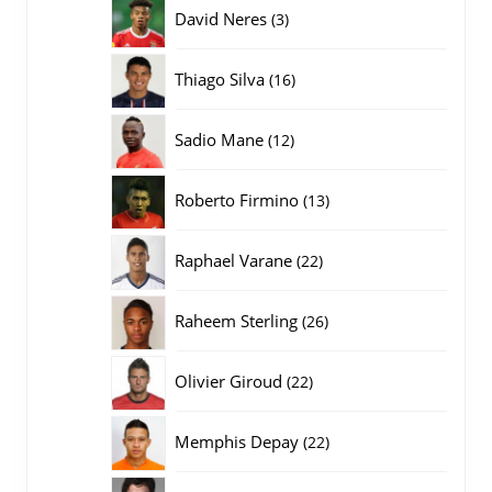
producten
3
David Neres
3
producten
16
Thiago Silva
16
producten
12
Sadio Mane
12
producten
13
Roberto Firmino
13
producten
22
Raphael Varane
22
producten
26
Raheem Sterling
26
producten
22
Olivier Giroud
22
producten
22
Memphis Depay
22
producten