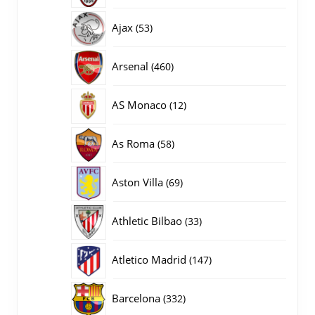
producten
53
Ajax
53
producten
460
Arsenal
460
producten
12
AS Monaco
12
producten
58
As Roma
58
producten
69
Aston Villa
69
producten
33
Athletic Bilbao
33
producten
147
Atletico Madrid
147
producten
332
Barcelona
332