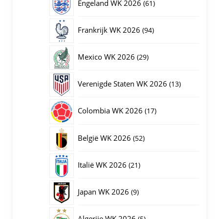
61
Engeland WK 2026
61
producten
94
Frankrijk WK 2026
94
producten
29
Mexico WK 2026
29
producten
13
Verenigde Staten WK 2026
13
producten
17
Colombia WK 2026
17
producten
52
België WK 2026
52
producten
21
Italië WK 2026
21
producten
9
Japan WK 2026
9
producten
5
Algerije WK 2026
5