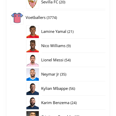
20
Sevilla FC
20
producten
3774
Voetballers
3774
producten
21
Lamine Yamal
21
producten
9
Nico Williams
9
producten
54
Lionel Messi
54
producten
35
Neymar Jr
35
producten
56
Kylian Mbappe
56
producten
24
Karim Benzema
24
producten