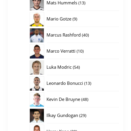
13
Mats Hummels
13
producten
9
Mario Gotze
9
producten
40
Marcus Rashford
40
producten
10
Marco Verratti
10
producten
54
Luka Modric
54
producten
13
Leonardo Bonucci
13
producten
48
Kevin De Bruyne
48
producten
29
Ilkay Gundogan
29
producten
39