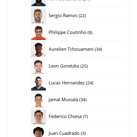
producten
22
Sergio Ramos
22
producten
8
Philippe Coutinho
8
producten
34
Aurelien Tchouameni
34
producten
25
Leon Goretzka
25
producten
24
Lucas Hernandez
24
producten
34
Jamal Musiala
34
producten
7
Federico Chiesa
7
producten
3
Juan Cuadrado
3