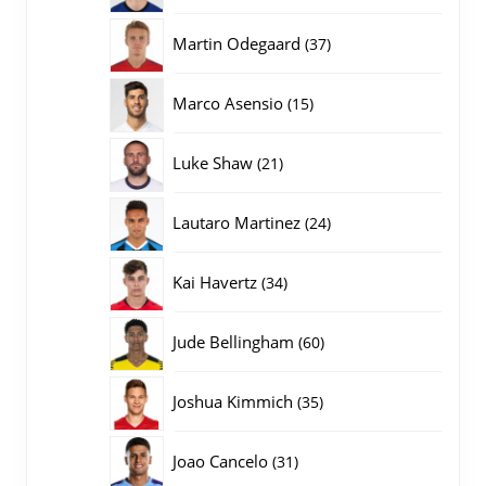
producten
37
Martin Odegaard
37
producten
15
Marco Asensio
15
producten
21
Luke Shaw
21
producten
24
Lautaro Martinez
24
producten
34
Kai Havertz
34
producten
60
Jude Bellingham
60
producten
35
Joshua Kimmich
35
producten
31
Joao Cancelo
31