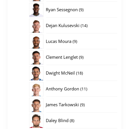
producten
9
Ryan Sessegnon
9
producten
14
Dejan Kulusevski
14
producten
9
Lucas Moura
9
producten
9
Clement Lenglet
9
producten
18
Dwight McNeil
18
producten
11
Anthony Gordon
11
producten
9
James Tarkowski
9
producten
8
Daley Blind
8