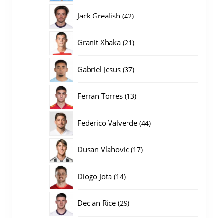
producten
42
Jack Grealish
42
producten
21
Granit Xhaka
21
producten
37
Gabriel Jesus
37
producten
13
Ferran Torres
13
producten
44
Federico Valverde
44
producten
17
Dusan Vlahovic
17
producten
14
Diogo Jota
14
producten
29
Declan Rice
29