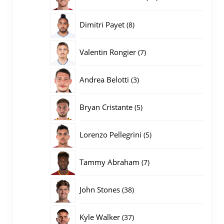
producten
8
Dimitri Payet
8
producten
7
Valentin Rongier
7
producten
3
Andrea Belotti
3
producten
5
Bryan Cristante
5
producten
5
Lorenzo Pellegrini
5
producten
7
Tammy Abraham
7
producten
38
John Stones
38
producten
37
Kyle Walker
37