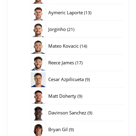
producten
13
Aymeric Laporte
13
producten
21
Jorginho
21
producten
14
Mateo Kovacic
14
producten
17
Reece James
17
producten
9
Cesar Azpilicueta
9
producten
9
Matt Doherty
9
producten
9
Davinson Sanchez
9
producten
9
Bryan Gil
9