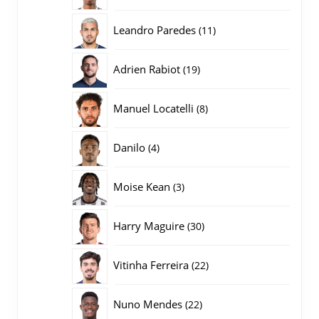
producten
11
Leandro Paredes
11
producten
19
Adrien Rabiot
19
producten
8
Manuel Locatelli
8
producten
4
Danilo
4
producten
3
Moise Kean
3
producten
30
Harry Maguire
30
producten
22
Vitinha Ferreira
22
producten
22
Nuno Mendes
22