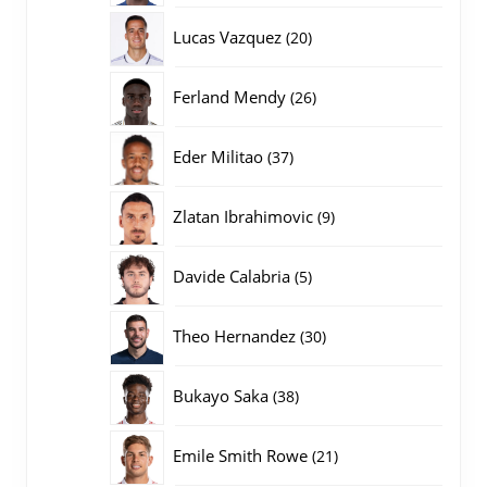
producten
20
Lucas Vazquez
20
producten
26
Ferland Mendy
26
producten
37
Eder Militao
37
producten
9
Zlatan Ibrahimovic
9
producten
5
Davide Calabria
5
producten
30
Theo Hernandez
30
producten
38
Bukayo Saka
38
producten
21
Emile Smith Rowe
21