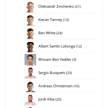
producten
21
Oleksandr Zinchenko
21
producten
12
Kieran Tierney
12
producten
24
Ben White
24
producten
12
Albert Sambi Lokonga
12
producten
3
Wissam Ben Yedder
3
producten
23
Sergio Busquets
23
producten
16
Andreas Christensen
16
producten
25
Jordi Alba
25