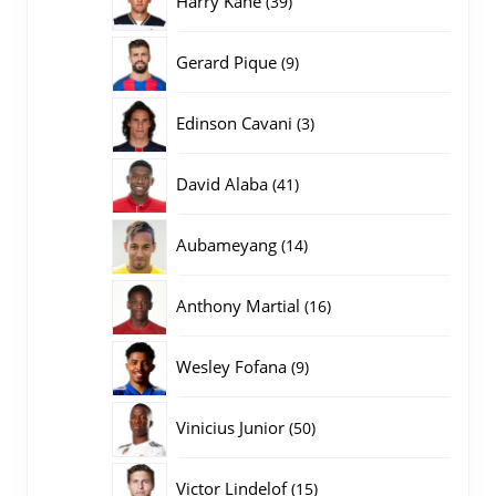
Harry Kane
39
producten
9
Gerard Pique
9
producten
3
Edinson Cavani
3
producten
41
David Alaba
41
producten
14
Aubameyang
14
producten
16
Anthony Martial
16
producten
9
Wesley Fofana
9
producten
50
Vinicius Junior
50
producten
15
Victor Lindelof
15