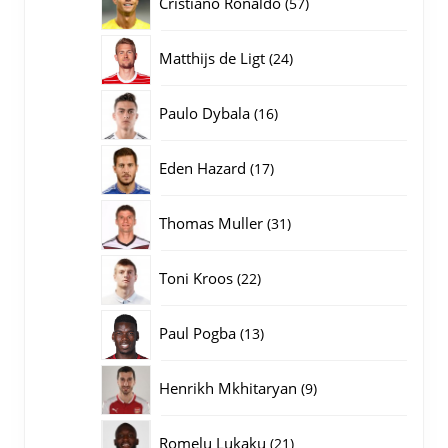
57
Cristiano Ronaldo
57
producten
24
Matthijs de Ligt
24
producten
16
Paulo Dybala
16
producten
17
Eden Hazard
17
producten
31
Thomas Muller
31
producten
22
Toni Kroos
22
producten
13
Paul Pogba
13
producten
9
Henrikh Mkhitaryan
9
producten
21
Romelu Lukaku
21