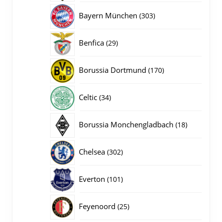
producten
303
Bayern München
303
producten
29
Benfica
29
producten
170
Borussia Dortmund
170
producten
34
Celtic
34
producten
18
Borussia Monchengladbach
18
producten
302
Chelsea
302
producten
101
Everton
101
producten
25
Feyenoord
25