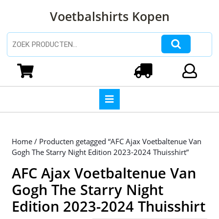
Ga
Voetbalshirts Kopen
naar
de
inhoud
Zoeken naar:
Ga
naar
Winkelwagen
Login
de
inhoud
Open
knop
Home
/ Producten getagged “AFC Ajax Voetbaltenue Van
Gogh The Starry Night Edition 2023-2024 Thuisshirt”
AFC Ajax Voetbaltenue Van
Gogh The Starry Night
Edition 2023-2024 Thuisshirt