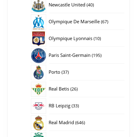
producten
40
Newcastle United
40
producten
67
Olympique De Marseille
67
producten
10
Olympique Lyonnais
10
producten
195
Paris Saint-Germain
195
producten
37
Porto
37
producten
26
Real Betis
26
producten
33
RB Leipzig
33
producten
646
Real Madrid
646
producten