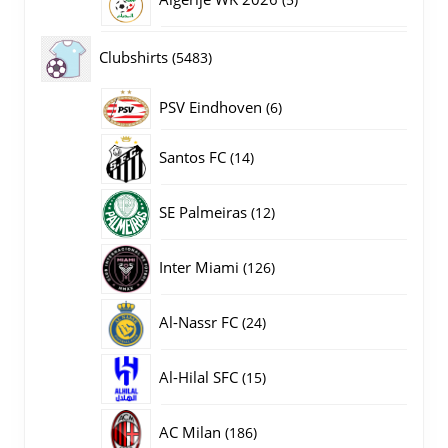
producten
5483
Clubshirts
5483
producten
PSV Eindhoven
6
6
producten
14
Santos FC
14
producten
12
SE Palmeiras
12
producten
126
Inter Miami
126
producten
24
Al-Nassr FC
24
producten
15
Al-Hilal SFC
15
producten
186
AC Milan
186