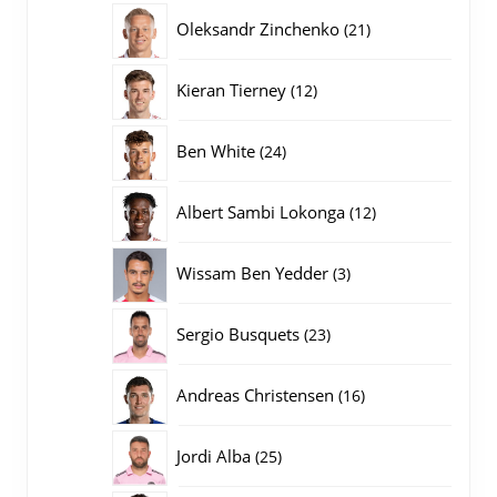
producten
21
Oleksandr Zinchenko
21
producten
12
Kieran Tierney
12
producten
24
Ben White
24
producten
12
Albert Sambi Lokonga
12
producten
3
Wissam Ben Yedder
3
producten
23
Sergio Busquets
23
producten
16
Andreas Christensen
16
producten
25
Jordi Alba
25