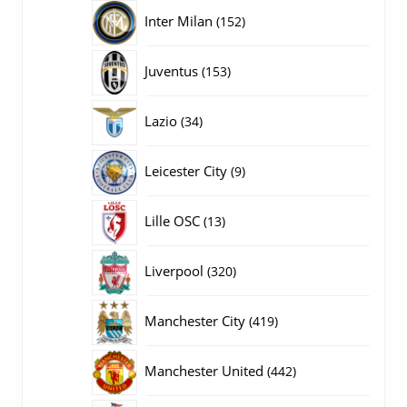
producten
152
Inter Milan
152
producten
153
Juventus
153
producten
34
Lazio
34
producten
9
Leicester City
9
producten
13
Lille OSC
13
producten
320
Liverpool
320
producten
419
Manchester City
419
producten
442
Manchester United
442