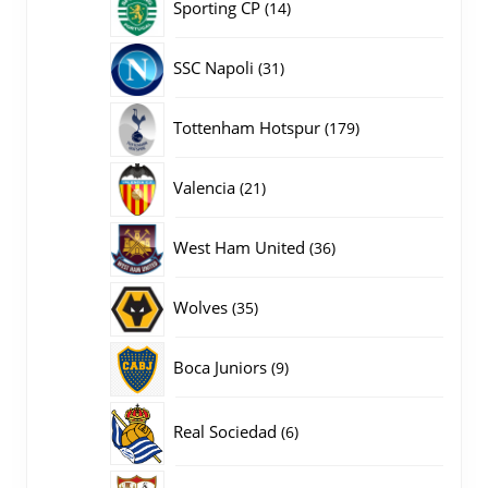
14
Sporting CP
14
producten
31
SSC Napoli
31
producten
179
Tottenham Hotspur
179
producten
21
Valencia
21
producten
36
West Ham United
36
producten
35
Wolves
35
producten
9
Boca Juniors
9
producten
6
Real Sociedad
6
producten