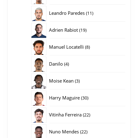
producten
11
Leandro Paredes
11
producten
19
Adrien Rabiot
19
producten
8
Manuel Locatelli
8
producten
4
Danilo
4
producten
3
Moise Kean
3
producten
30
Harry Maguire
30
producten
22
Vitinha Ferreira
22
producten
22
Nuno Mendes
22