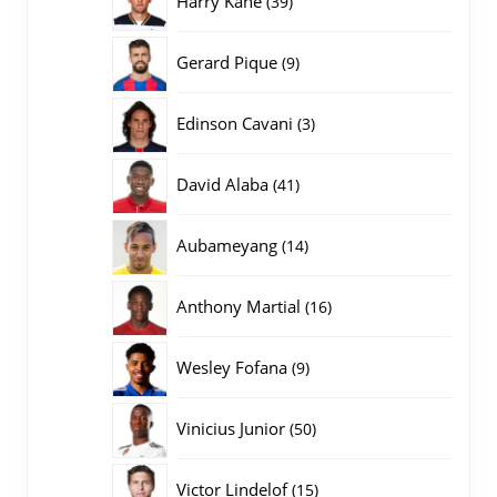
Harry Kane
39
producten
9
Gerard Pique
9
producten
3
Edinson Cavani
3
producten
41
David Alaba
41
producten
14
Aubameyang
14
producten
16
Anthony Martial
16
producten
9
Wesley Fofana
9
producten
50
Vinicius Junior
50
producten
15
Victor Lindelof
15