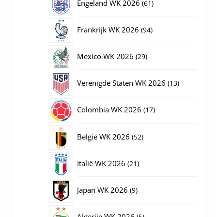
61
Engeland WK 2026
61
producten
94
Frankrijk WK 2026
94
producten
29
Mexico WK 2026
29
producten
13
Verenigde Staten WK 2026
13
producten
17
Colombia WK 2026
17
producten
52
België WK 2026
52
producten
21
Italië WK 2026
21
producten
9
Japan WK 2026
9
producten
5
Algerije WK 2026
5