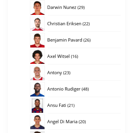
producten
29
Darwin Nunez
29
producten
22
Christian Eriksen
22
producten
26
Benjamin Pavard
26
producten
16
Axel Witsel
16
producten
23
Antony
23
producten
48
Antonio Rudiger
48
producten
21
Ansu Fati
21
producten
20
Angel Di Maria
20