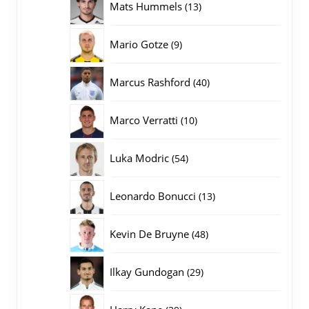
13
Mats Hummels
13
producten
9
Mario Gotze
9
producten
40
Marcus Rashford
40
producten
10
Marco Verratti
10
producten
54
Luka Modric
54
producten
13
Leonardo Bonucci
13
producten
48
Kevin De Bruyne
48
producten
29
Ilkay Gundogan
29
producten
39