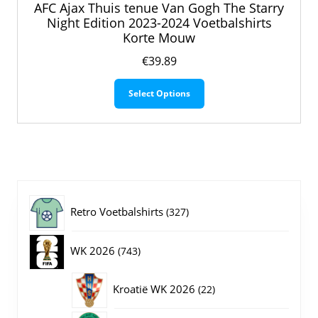
AFC Ajax Thuis tenue Van Gogh The Starry
Night Edition 2023-2024 Voetbalshirts
Korte Mouw
€
39.89
Dit
Select Options
product
heeft
meerdere
variaties.
Deze
optie
kan
gekozen
327
Retro Voetbalshirts
327
worden
op
producten
743
WK 2026
743
de
productpagina
producten
22
Kroatië WK 2026
22
producten