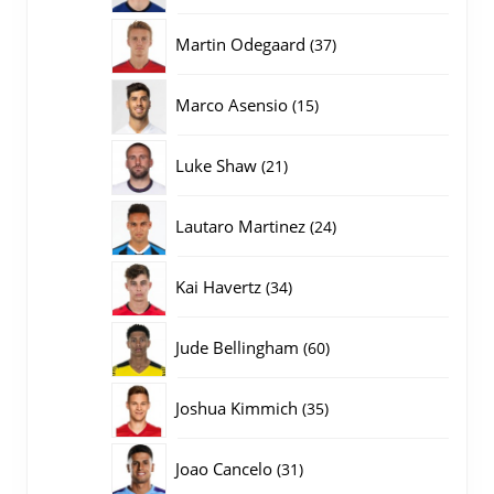
producten
37
Martin Odegaard
37
producten
15
Marco Asensio
15
producten
21
Luke Shaw
21
producten
24
Lautaro Martinez
24
producten
34
Kai Havertz
34
producten
60
Jude Bellingham
60
producten
35
Joshua Kimmich
35
producten
31
Joao Cancelo
31