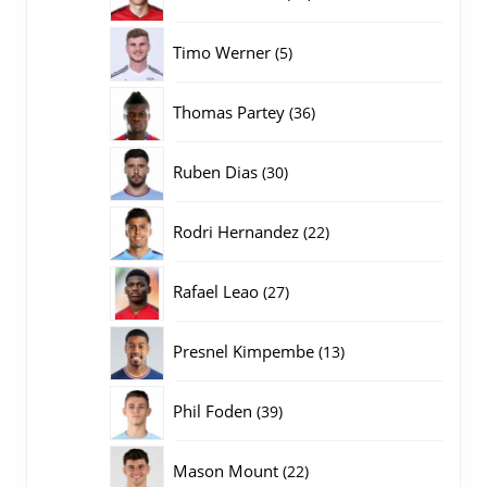
producten
5
Timo Werner
5
producten
36
Thomas Partey
36
producten
30
Ruben Dias
30
producten
22
Rodri Hernandez
22
producten
27
Rafael Leao
27
producten
13
Presnel Kimpembe
13
producten
39
Phil Foden
39
producten
22
Mason Mount
22