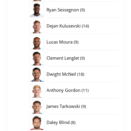
producten
9
Ryan Sessegnon
9
producten
14
Dejan Kulusevski
14
producten
9
Lucas Moura
9
producten
9
Clement Lenglet
9
producten
18
Dwight McNeil
18
producten
11
Anthony Gordon
11
producten
9
James Tarkowski
9
producten
8
Daley Blind
8