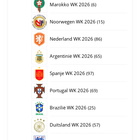
6
Marokko WK 2026
6
producten
15
Noorwegen WK 2026
15
producten
86
Nederland WK 2026
86
producten
65
Argentinië WK 2026
65
producten
97
Spanje WK 2026
97
producten
69
Portugal WK 2026
69
producten
25
Brazilië WK 2026
25
producten
57
Duitsland WK 2026
57
producten