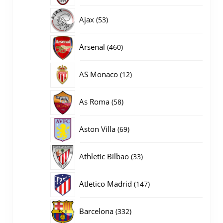
producten
53
Ajax
53
producten
460
Arsenal
460
producten
12
AS Monaco
12
producten
58
As Roma
58
producten
69
Aston Villa
69
producten
33
Athletic Bilbao
33
producten
147
Atletico Madrid
147
producten
332
Barcelona
332