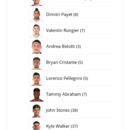
producten
8
Dimitri Payet
8
producten
7
Valentin Rongier
7
producten
3
Andrea Belotti
3
producten
5
Bryan Cristante
5
producten
5
Lorenzo Pellegrini
5
producten
7
Tammy Abraham
7
producten
38
John Stones
38
producten
37
Kyle Walker
37