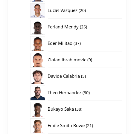
producten
20
Lucas Vazquez
20
producten
26
Ferland Mendy
26
producten
37
Eder Militao
37
producten
9
Zlatan Ibrahimovic
9
producten
5
Davide Calabria
5
producten
30
Theo Hernandez
30
producten
38
Bukayo Saka
38
producten
21
Emile Smith Rowe
21