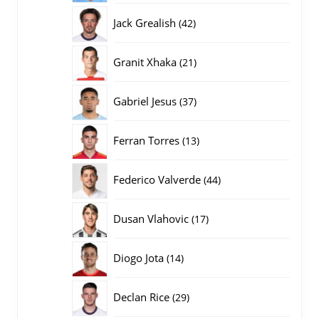
producten
42
Jack Grealish
42
producten
21
Granit Xhaka
21
producten
37
Gabriel Jesus
37
producten
13
Ferran Torres
13
producten
44
Federico Valverde
44
producten
17
Dusan Vlahovic
17
producten
14
Diogo Jota
14
producten
29
Declan Rice
29