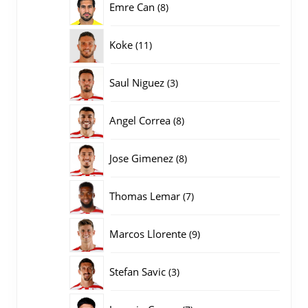
8
Emre Can
8
producten
11
Koke
11
producten
3
Saul Niguez
3
producten
8
Angel Correa
8
producten
8
Jose Gimenez
8
producten
7
Thomas Lemar
7
producten
9
Marcos Llorente
9
producten
3
Stefan Savic
3
producten
7