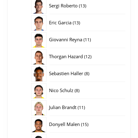
producten
13
Sergi Roberto
13
producten
13
Eric Garcia
13
producten
11
Giovanni Reyna
11
producten
12
Thorgan Hazard
12
producten
8
Sebastien Haller
8
producten
8
Nico Schulz
8
producten
11
Julian Brandt
11
producten
15
Donyell Malen
15
producten