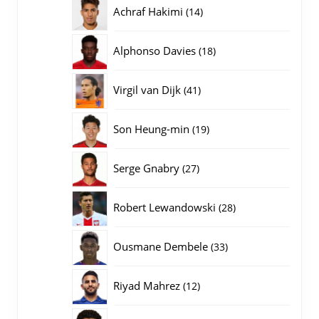
producten
14
Achraf Hakimi
14
producten
18
Alphonso Davies
18
producten
41
Virgil van Dijk
41
producten
19
Son Heung-min
19
producten
27
Serge Gnabry
27
producten
28
Robert Lewandowski
28
producten
33
Ousmane Dembele
33
producten
12
Riyad Mahrez
12
producten