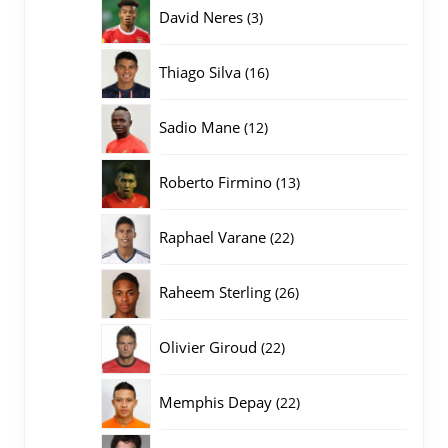
producten
3
David Neres
3
producten
16
Thiago Silva
16
producten
12
Sadio Mane
12
producten
13
Roberto Firmino
13
producten
22
Raphael Varane
22
producten
26
Raheem Sterling
26
producten
22
Olivier Giroud
22
producten
22
Memphis Depay
22
producten