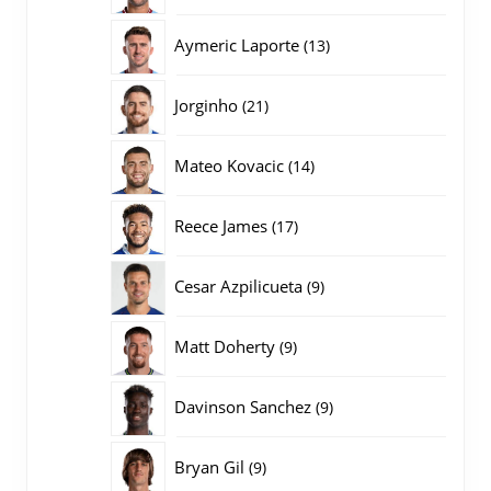
producten
13
Aymeric Laporte
13
producten
21
Jorginho
21
producten
14
Mateo Kovacic
14
producten
17
Reece James
17
producten
9
Cesar Azpilicueta
9
producten
9
Matt Doherty
9
producten
9
Davinson Sanchez
9
producten
9
Bryan Gil
9