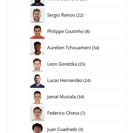
producten
22
Sergio Ramos
22
producten
8
Philippe Coutinho
8
producten
34
Aurelien Tchouameni
34
producten
25
Leon Goretzka
25
producten
24
Lucas Hernandez
24
producten
34
Jamal Musiala
34
producten
7
Federico Chiesa
7
producten
3
Juan Cuadrado
3