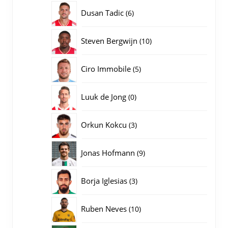
producten
6
Dusan Tadic
6
producten
10
Steven Bergwijn
10
producten
5
Ciro Immobile
5
producten
0
Luuk de Jong
0
producten
3
Orkun Kokcu
3
producten
9
Jonas Hofmann
9
producten
3
Borja Iglesias
3
producten
10
Ruben Neves
10