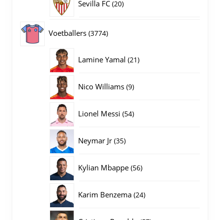
20
Sevilla FC
20
producten
3774
Voetballers
3774
producten
21
Lamine Yamal
21
producten
9
Nico Williams
9
producten
54
Lionel Messi
54
producten
35
Neymar Jr
35
producten
56
Kylian Mbappe
56
producten
24
Karim Benzema
24
producten