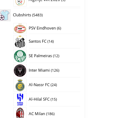
producten
5483
Clubshirts
5483
producten
PSV Eindhoven
6
6
producten
14
Santos FC
14
producten
12
SE Palmeiras
12
producten
126
Inter Miami
126
producten
24
Al-Nassr FC
24
producten
15
Al-Hilal SFC
15
producten
186
AC Milan
186