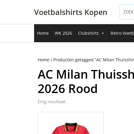
Ga
naar
Voetbalshirts Kopen
de
inhoud
Ga
Home
WK 2026
Clubshirts
Retro Voetb
naar
de
inhoud
Home
/ Producten getagged “AC Milan Thuisshir
AC Milan Thuissh
2026 Rood
Enig resultaat