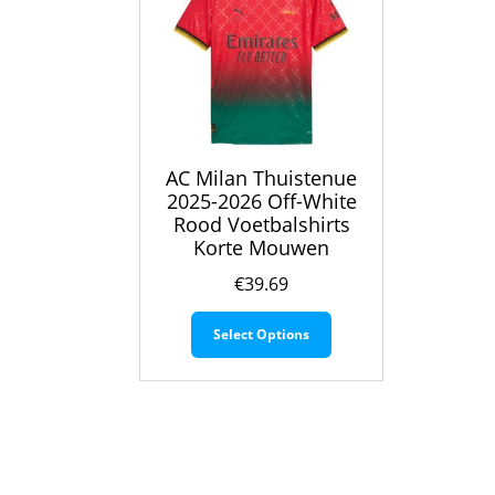
AC Milan Thuistenue
2025-2026 Off-White
Rood Voetbalshirts
Korte Mouwen
€
39.69
Dit
Select Options
product
heeft
meerdere
variaties.
Deze
optie
kan