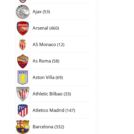
producten
53
Ajax
53
producten
460
Arsenal
460
producten
12
AS Monaco
12
producten
58
As Roma
58
producten
69
Aston Villa
69
producten
33
Athletic Bilbao
33
producten
147
Atletico Madrid
147
producten
332
Barcelona
332