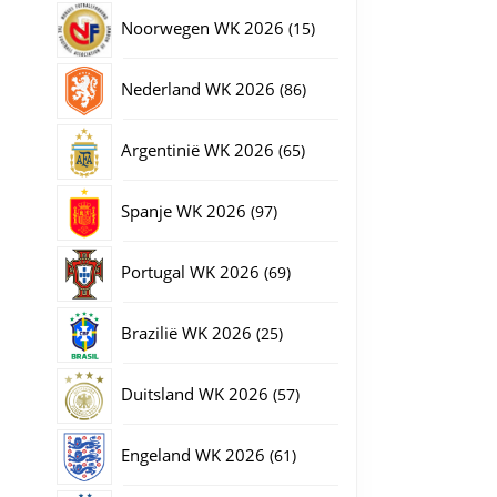
producten
15
Noorwegen WK 2026
15
producten
86
Nederland WK 2026
86
producten
65
Argentinië WK 2026
65
producten
97
Spanje WK 2026
97
producten
69
Portugal WK 2026
69
producten
25
Brazilië WK 2026
25
producten
57
Duitsland WK 2026
57
producten
61
Engeland WK 2026
61