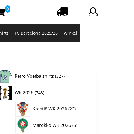
0
Winkelwagen
Login/registrere
hirts
FC Barcelona 2025/26
Winkel
327
Retro Voetbalshirts
327
producten
743
WK 2026
743
producten
22
Kroatië WK 2026
22
producten
6
Marokko WK 2026
6