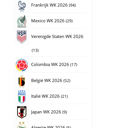
producten
94
Frankrijk WK 2026
94
producten
29
Mexico WK 2026
29
producten
Verenigde Staten WK 2026
13
13
producten
17
Colombia WK 2026
17
producten
52
België WK 2026
52
producten
21
Italië WK 2026
21
producten
9
Japan WK 2026
9
producten
5
Algerije WK 2026
5