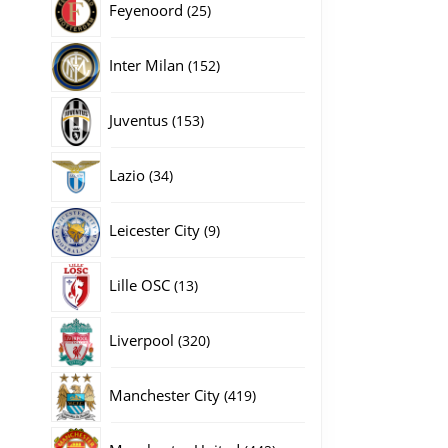
25
Feyenoord
25
producten
152
Inter Milan
152
producten
153
Juventus
153
producten
34
Lazio
34
producten
9
Leicester City
9
producten
13
Lille OSC
13
producten
320
Liverpool
320
producten
419
Manchester City
419
producten
442