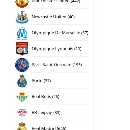
Manchester United
442
producten
40
Newcastle United
40
producten
67
Olympique De Marseille
67
producten
10
Olympique Lyonnais
10
producten
195
Paris Saint-Germain
195
producten
37
Porto
37
producten
26
Real Betis
26
producten
33
RB Leipzig
33
producten
646
Real Madrid
646