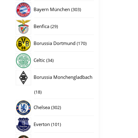
producten
303
Bayern München
303
producten
29
Benfica
29
producten
170
Borussia Dortmund
170
producten
34
Celtic
34
producten
Borussia Monchengladbach
18
18
producten
302
Chelsea
302
producten
101
Everton
101
producten