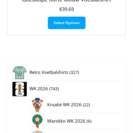
€
39.69
Dit
Select Options
product
heeft
meerdere
variaties.
Deze
optie
kan
gekozen
327
Retro Voetbalshirts
327
worden
op
producten
743
WK 2026
743
de
productpagina
producten
22
Kroatië WK 2026
22
producten
6
Marokko WK 2026
6
producten