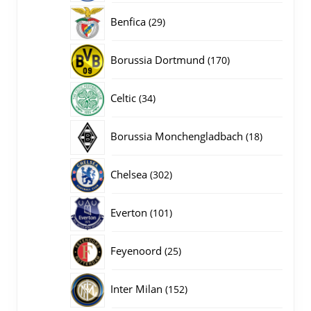
producten
29
Benfica
29
producten
170
Borussia Dortmund
170
producten
34
Celtic
34
producten
18
Borussia Monchengladbach
18
producten
302
Chelsea
302
producten
101
Everton
101
producten
25
Feyenoord
25
producten
152
Inter Milan
152