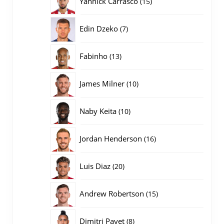
Yannick Carrasco
15
producten
7
Edin Dzeko
7
producten
13
Fabinho
13
producten
10
James Milner
10
producten
10
Naby Keita
10
producten
16
Jordan Henderson
16
producten
20
Luis Diaz
20
producten
15
Andrew Robertson
15
producten
8
Dimitri Payet
8