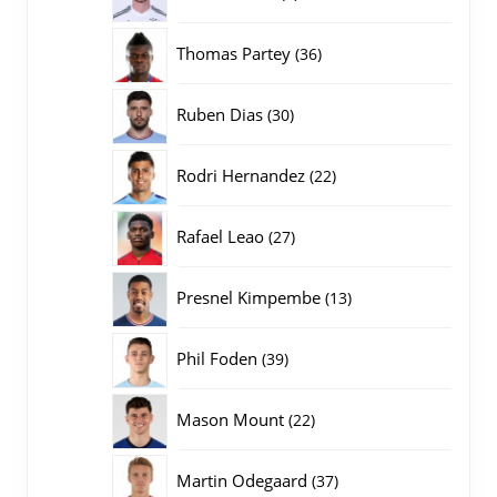
producten
36
Thomas Partey
36
producten
30
Ruben Dias
30
producten
22
Rodri Hernandez
22
producten
27
Rafael Leao
27
producten
13
Presnel Kimpembe
13
producten
39
Phil Foden
39
producten
22
Mason Mount
22
producten
37
Martin Odegaard
37