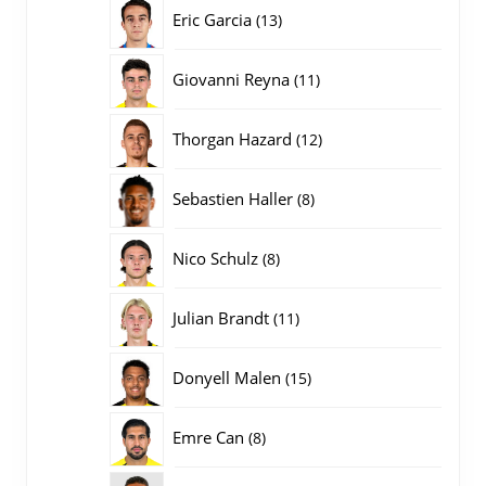
producten
13
Eric Garcia
13
producten
11
Giovanni Reyna
11
producten
12
Thorgan Hazard
12
producten
8
Sebastien Haller
8
producten
8
Nico Schulz
8
producten
11
Julian Brandt
11
producten
15
Donyell Malen
15
producten
8
Emre Can
8
producten