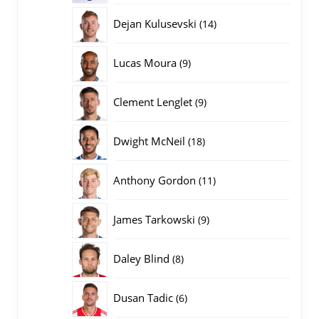
producten
14
Dejan Kulusevski
14
producten
9
Lucas Moura
9
producten
9
Clement Lenglet
9
producten
18
Dwight McNeil
18
producten
11
Anthony Gordon
11
producten
9
James Tarkowski
9
producten
8
Daley Blind
8
producten
6
Dusan Tadic
6