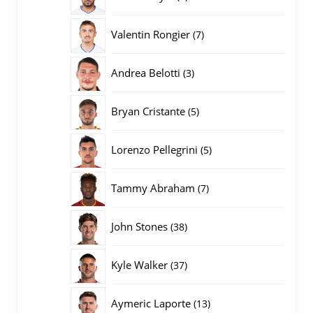
producten
7
Valentin Rongier
7
producten
3
Andrea Belotti
3
producten
5
Bryan Cristante
5
producten
5
Lorenzo Pellegrini
5
producten
7
Tammy Abraham
7
producten
38
John Stones
38
producten
37
Kyle Walker
37
producten
13
Aymeric Laporte
13