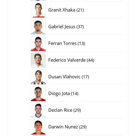
producten
21
Granit Xhaka
21
producten
37
Gabriel Jesus
37
producten
13
Ferran Torres
13
producten
44
Federico Valverde
44
producten
17
Dusan Vlahovic
17
producten
14
Diogo Jota
14
producten
29
Declan Rice
29
producten
29
Darwin Nunez
29