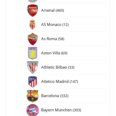
producten
460
Arsenal
460
producten
12
AS Monaco
12
producten
58
As Roma
58
producten
69
Aston Villa
69
producten
33
Athletic Bilbao
33
producten
147
Atletico Madrid
147
producten
332
Barcelona
332
producten
303
Bayern München
303