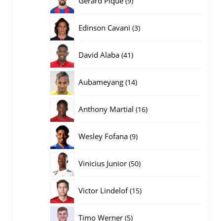
Gerard Pique
9
producten
3
Edinson Cavani
3
producten
41
David Alaba
41
producten
14
Aubameyang
14
producten
16
Anthony Martial
16
producten
9
Wesley Fofana
9
producten
50
Vinicius Junior
50
producten
15
Victor Lindelof
15
producten
5
Timo Werner
5