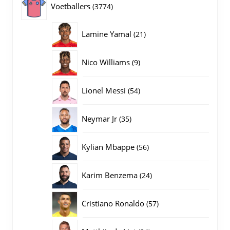
3774
Voetballers
3774
producten
21
Lamine Yamal
21
producten
9
Nico Williams
9
producten
54
Lionel Messi
54
producten
35
Neymar Jr
35
producten
56
Kylian Mbappe
56
producten
24
Karim Benzema
24
producten
57
Cristiano Ronaldo
57
producten