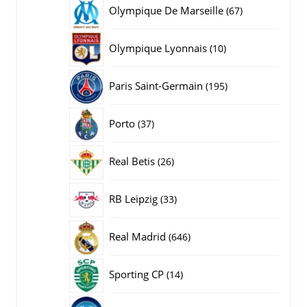
producten
67
Olympique De Marseille
67
producten
10
Olympique Lyonnais
10
producten
195
Paris Saint-Germain
195
producten
37
Porto
37
producten
26
Real Betis
26
producten
33
RB Leipzig
33
producten
646
Real Madrid
646
producten
14
Sporting CP
14
producten