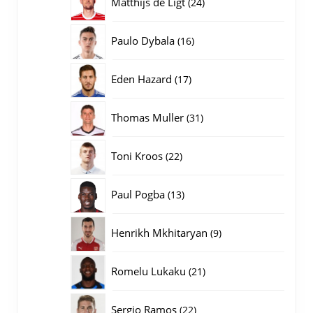
24
Matthijs de Ligt
24
producten
16
Paulo Dybala
16
producten
17
Eden Hazard
17
producten
31
Thomas Muller
31
producten
22
Toni Kroos
22
producten
13
Paul Pogba
13
producten
9
Henrikh Mkhitaryan
9
producten
21
Romelu Lukaku
21
producten
22
Sergio Ramos
22