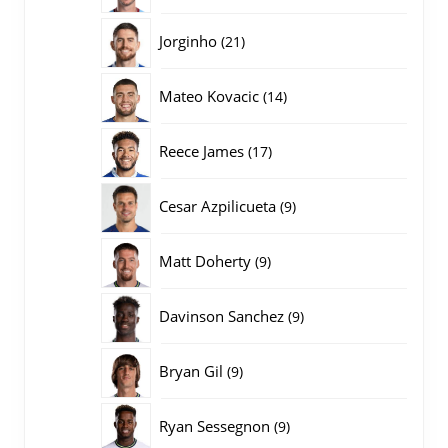
producten
21
Jorginho
21
producten
14
Mateo Kovacic
14
producten
17
Reece James
17
producten
9
Cesar Azpilicueta
9
producten
9
Matt Doherty
9
producten
9
Davinson Sanchez
9
producten
9
Bryan Gil
9
producten
9
Ryan Sessegnon
9