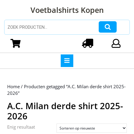
Ga
Voetbalshirts Kopen
naar
de
inhoud
Zoeken naar:
Ga
naar
Winkelwagen
Login
de
inhoud
Open
knop
Home
/ Producten getagged “A.C. Milan derde shirt 2025-
2026”
A.C. Milan derde shirt 2025-
2026
Enig resultaat