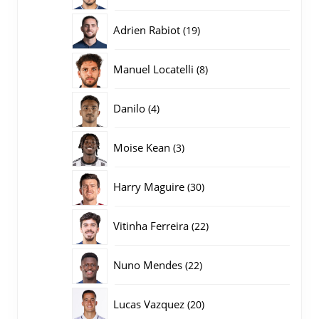
producten
19
Adrien Rabiot
19
producten
8
Manuel Locatelli
8
producten
4
Danilo
4
producten
3
Moise Kean
3
producten
30
Harry Maguire
30
producten
22
Vitinha Ferreira
22
producten
22
Nuno Mendes
22
producten
20
Lucas Vazquez
20