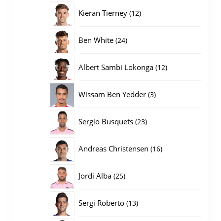
producten
12
Kieran Tierney
12
producten
24
Ben White
24
producten
12
Albert Sambi Lokonga
12
producten
3
Wissam Ben Yedder
3
producten
23
Sergio Busquets
23
producten
16
Andreas Christensen
16
producten
25
Jordi Alba
25
producten
13
Sergi Roberto
13