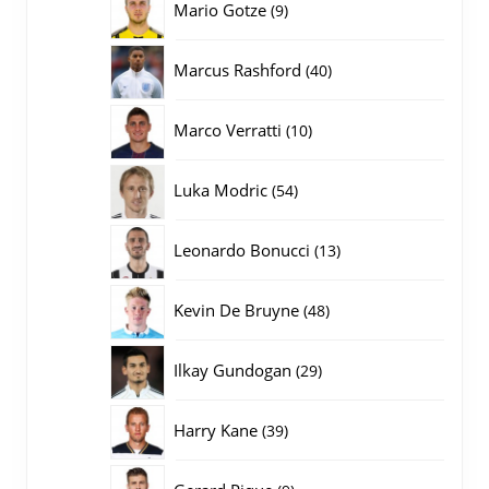
9
Mario Gotze
9
producten
40
Marcus Rashford
40
producten
10
Marco Verratti
10
producten
54
Luka Modric
54
producten
13
Leonardo Bonucci
13
producten
48
Kevin De Bruyne
48
producten
29
Ilkay Gundogan
29
producten
39
Harry Kane
39
producten
9