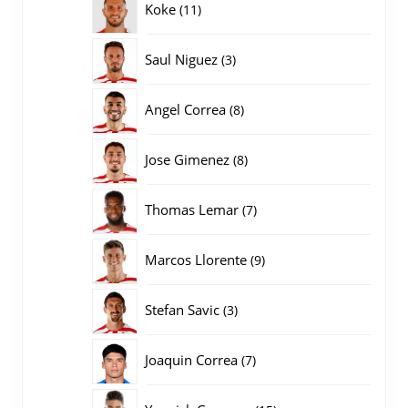
11
Koke
11
producten
3
Saul Niguez
3
producten
8
Angel Correa
8
producten
8
Jose Gimenez
8
producten
7
Thomas Lemar
7
producten
9
Marcos Llorente
9
producten
3
Stefan Savic
3
producten
7
Joaquin Correa
7
producten
15