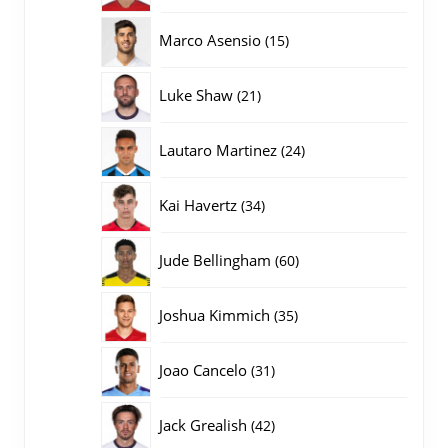
producten
15
Marco Asensio
15
producten
21
Luke Shaw
21
producten
24
Lautaro Martinez
24
producten
34
Kai Havertz
34
producten
60
Jude Bellingham
60
producten
35
Joshua Kimmich
35
producten
31
Joao Cancelo
31
producten
42
Jack Grealish
42