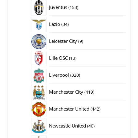
producten
153
Juventus
153
producten
34
Lazio
34
producten
9
Leicester City
9
producten
13
Lille OSC
13
producten
320
Liverpool
320
producten
419
Manchester City
419
producten
442
Manchester United
442
producten
40
Newcastle United
40