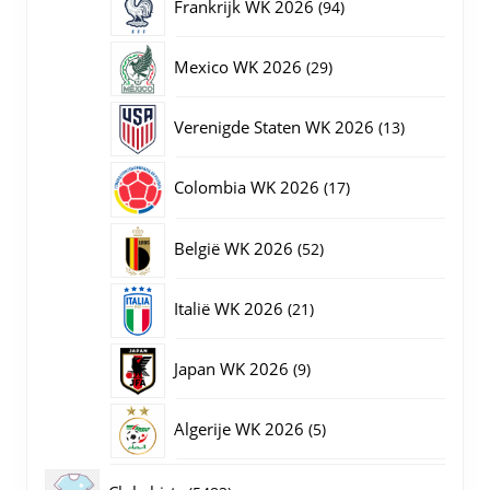
94
Frankrijk WK 2026
94
producten
29
Mexico WK 2026
29
producten
13
Verenigde Staten WK 2026
13
producten
17
Colombia WK 2026
17
producten
52
België WK 2026
52
producten
21
Italië WK 2026
21
producten
9
Japan WK 2026
9
producten
5
Algerije WK 2026
5
producten