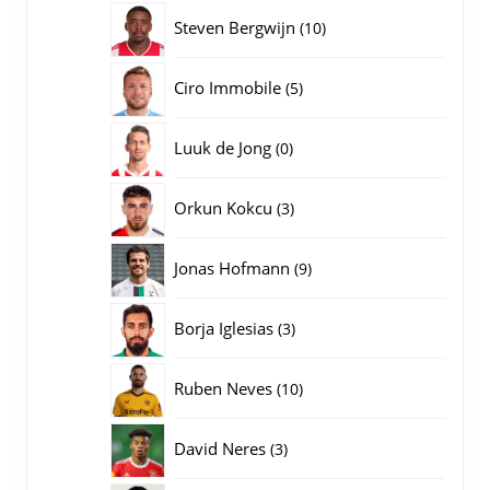
producten
10
Steven Bergwijn
10
producten
5
Ciro Immobile
5
producten
0
Luuk de Jong
0
producten
3
Orkun Kokcu
3
producten
9
Jonas Hofmann
9
producten
3
Borja Iglesias
3
producten
10
Ruben Neves
10
producten
3
David Neres
3