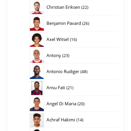
producten
22
Christian Eriksen
22
producten
26
Benjamin Pavard
26
producten
16
Axel Witsel
16
producten
23
Antony
23
producten
48
Antonio Rudiger
48
producten
21
Ansu Fati
21
producten
20
Angel Di Maria
20
producten
14
Achraf Hakimi
14