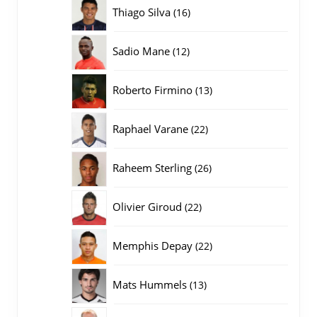
producten
16
Thiago Silva
16
producten
12
Sadio Mane
12
producten
13
Roberto Firmino
13
producten
22
Raphael Varane
22
producten
26
Raheem Sterling
26
producten
22
Olivier Giroud
22
producten
22
Memphis Depay
22
producten
13
Mats Hummels
13
producten