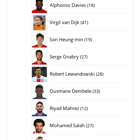
producten
18
Alphonso Davies
18
producten
41
Virgil van Dijk
41
producten
19
Son Heung-min
19
producten
27
Serge Gnabry
27
producten
28
Robert Lewandowski
28
producten
33
Ousmane Dembele
33
producten
12
Riyad Mahrez
12
producten
27
Mohamed Salah
27
producten