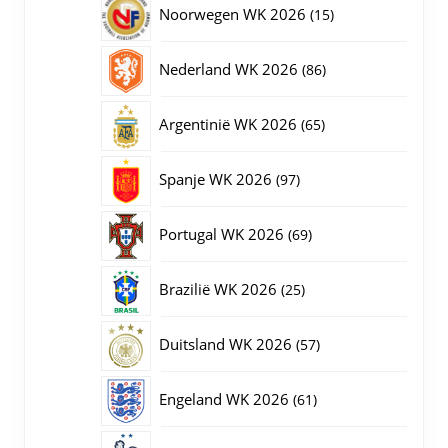
15
Noorwegen WK 2026
15
producten
86
Nederland WK 2026
86
producten
65
Argentinië WK 2026
65
producten
97
Spanje WK 2026
97
producten
69
Portugal WK 2026
69
producten
25
Brazilië WK 2026
25
producten
57
Duitsland WK 2026
57
producten
61
Engeland WK 2026
61
producten