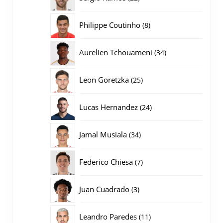
producten
8
Philippe Coutinho
8
producten
34
Aurelien Tchouameni
34
producten
25
Leon Goretzka
25
producten
24
Lucas Hernandez
24
producten
34
Jamal Musiala
34
producten
7
Federico Chiesa
7
producten
3
Juan Cuadrado
3
producten
11
Leandro Paredes
11