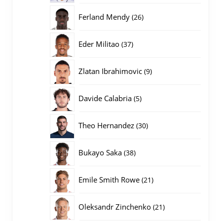
producten
26
Ferland Mendy
26
producten
37
Eder Militao
37
producten
9
Zlatan Ibrahimovic
9
producten
5
Davide Calabria
5
producten
30
Theo Hernandez
30
producten
38
Bukayo Saka
38
producten
21
Emile Smith Rowe
21
producten
21
Oleksandr Zinchenko
21