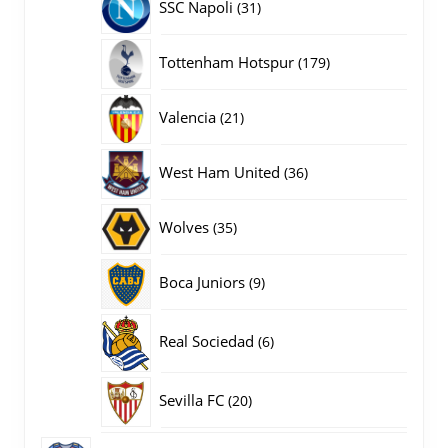
31
SSC Napoli
31
producten
179
Tottenham Hotspur
179
producten
21
Valencia
21
producten
36
West Ham United
36
producten
35
Wolves
35
producten
9
Boca Juniors
9
producten
6
Real Sociedad
6
producten
20
Sevilla FC
20
producten