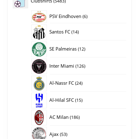
5483
Clubshirts
5483
producten
PSV Eindhoven
6
6
producten
14
Santos FC
14
producten
12
SE Palmeiras
12
producten
126
Inter Miami
126
producten
24
Al-Nassr FC
24
producten
15
Al-Hilal SFC
15
producten
186
AC Milan
186
producten
53
Ajax
53